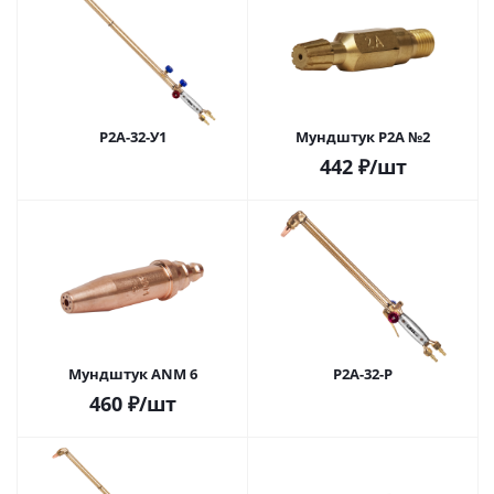
Р2А-32-У1
Мундштук Р2А №2
442
₽
/шт
Мундштук ANM 6
Р2А-32-Р
460
₽
/шт