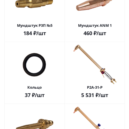
Мундштук Р3П №5
Мундштук ANM 1
184
₽
/шт
460
₽
/шт
Кольцо
Р2А-31-Р
37
₽
/шт
5 531
₽
/шт