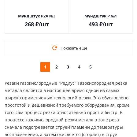
Мундштук Р2А №3
Мундштук P №1
268
₽
/шт
493
₽
/шт
Показать еще
1
2
3
4
5
Резаки газокислородные "Редиус" Газокислородная резка
металла является в настоящее время одной из самых
широко применяемых технологий резки. Это обусловлено
простотой и дешевизной требуемого оборудования, кроме
того, сам процесс резки относительно прост и быстр. В
процессе газо-кислородной резки металл в зоне реза
сначала подогревается струей пламени до темературы
воспламенения, а затем окисляется (сгорает) в струе